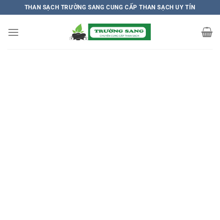
Chuyển
THAN SẠCH TRƯỜNG SANG CUNG CẤP THAN SẠCH UY TÍN
đến
nội
dung