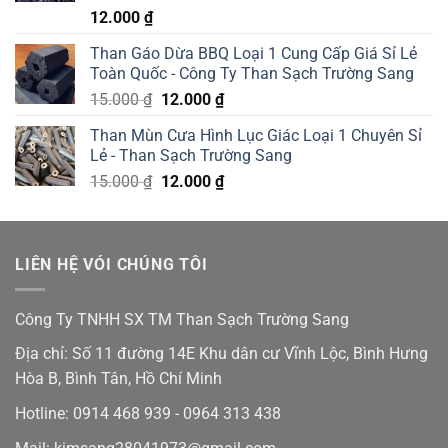
12.000
₫
Than Gáo Dừa BBQ Loại 1 Cung Cấp Giá Sỉ Lẻ
Toàn Quốc - Công Ty Than Sạch Trường Sang
Giá
Giá
15.000
₫
12.000
₫
gốc
hiện
Than Mùn Cưa Hình Lục Giác Loại 1 Chuyên Sỉ
là:
tại
Lẻ - Than Sạch Trường Sang
15.000 ₫.
là:
Giá
Giá
15.000
₫
12.000
₫
12.000 ₫.
gốc
hiện
là:
tại
15.000 ₫.
là:
LIÊN HỆ VÓI CHÚNG TÔI
12.000 ₫.
Công Ty TNHH SX TM Than Sạch Trường Sang
Địa chỉ: Số 11 đường 14E Khu dân cư Vĩnh Lộc, Bình Hưng
Hòa B, Bình Tân, Hồ Chí Minh
Hotline: 0914 468 939 - 0964 313 438