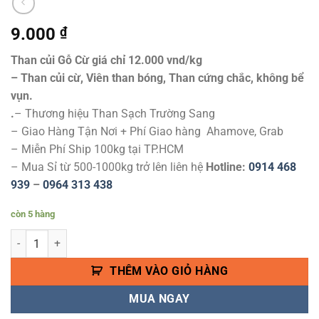
9.000
₫
Than củi Gỗ Cừ giá chỉ 12.000 vnd/kg
– Than củi cừ, Viên than bóng, Than cứng chắc, không bể
vụn.
.
– Thương hiệu Than Sạch Trường Sang
– Giao Hàng Tận Nơi + Phí Giao hàng Ahamove, Grab
– Miễn Phí Ship 100kg tại TP.HCM
– Mua Sỉ từ 500-1000kg trở lên liên hệ
Hotline:
0914 468
939
–
0964 313 438
còn 5 hàng
Than Củi Gỗ Cừ Loại 1 - Than Sạch Trường Sang số lượng
THÊM VÀO GIỎ HÀNG
MUA NGAY