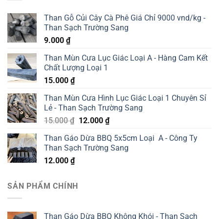
Than Gỗ Củi Cây Cà Phê Giá Chỉ 9000 vnd/kg -
Than Sạch Trường Sang
9.000
₫
Than Mùn Cưa Lục Giác Loại A - Hàng Cam Kết
Chất Lượng Loại 1
15.000
₫
Than Mùn Cưa Hình Lục Giác Loại 1 Chuyên Sỉ
Lẻ - Than Sạch Trường Sang
Giá
Giá
15.000
₫
12.000
₫
gốc
hiện
Than Gáo Dừa BBQ 5x5cm Loại A - Công Ty
là:
tại
Than Sạch Trường Sang
15.000 ₫.
là:
12.000
₫
12.000 ₫.
SẢN PHẨM CHÍNH
Than Gáo Dừa BBQ Không Khói - Than Sạch