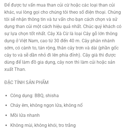
Để được tư vấn mua than củi cừ hoặc các loại than củi
khác, vui lòng gọi cho chúng tôi theo số điện thoại. Chúng
tôi sẽ nhận thông tin và tư vấn cho bạn cách chọn và sử
dụng than củi một cách hiệu quả nhất. Chúc quý khách có
sự lựa chọn tốt nhất. Cây Xà Cừ là loại Cây gỗ lớn thông
dụng ở Việt Nam, cao từ 30 đến 40 m. Cây phân nhánh
sớm, có cành to, tán rộng, thân cây trơn và dài (phần gốc
cây to và sẽ dần nhỏ đi lên phía đỉnh). Cây già thì được
dùng để làm đồ gia dụng, cây non thì làm củi hoặc sản
xuất Than.
ĐẶC TÍNH SẢN PHẨM
Công dụng: BBQ, shisha
Cháy êm, không ngọn lửa, không nổ
Mồi lửa nhanh
Không mùi, không khói, tro trắng