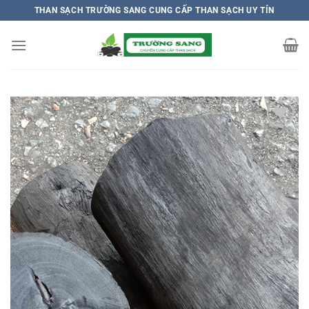
Chuyển
THAN SẠCH TRƯỜNG SANG CUNG CẤP THAN SẠCH UY TÍN
đến
nội
dung
Add to
wishlist