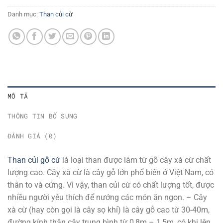
Danh mục:
Than củi cừ
MÔ TẢ
THÔNG TIN BỔ SUNG
ĐÁNH GIÁ (0)
Than củi gỗ cừ
là loại than được làm từ gỗ cây xà cừ chất
lượng cao. Cây xà cừ là cây gỗ lớn phổ biến ở Việt Nam, có
thân to và cứng. Vì vậy, than củi cừ có chất lượng tốt, được
nhiều người yêu thích để nướng các món ăn ngon. – Cây
xà cừ (hay còn gọi là cây sọ khỉ) là cây gỗ cao từ 30-40m,
đường kính thân cây trung bình từ 0,8m – 1,5m, có khi lên