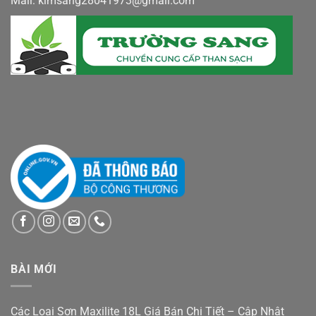
Mail: kimsang28041973@gmail.com
BÀI MỚI
Các Loại Sơn Maxilite 18L Giá Bán Chi Tiết – Cập Nhật