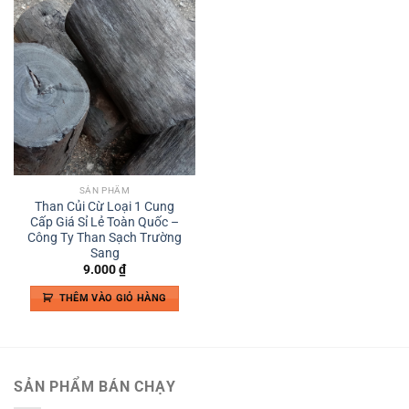
Add to
wishlist
SẢN PHẨM
Than Củi Cừ Loại 1 Cung
Cấp Giá Sỉ Lẻ Toàn Quốc –
Công Ty Than Sạch Trường
Sang
9.000
₫
THÊM VÀO GIỎ HÀNG
SẢN PHẨM BÁN CHẠY