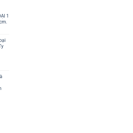
ẠI 1
cm.
oại
Ty
Cà
h