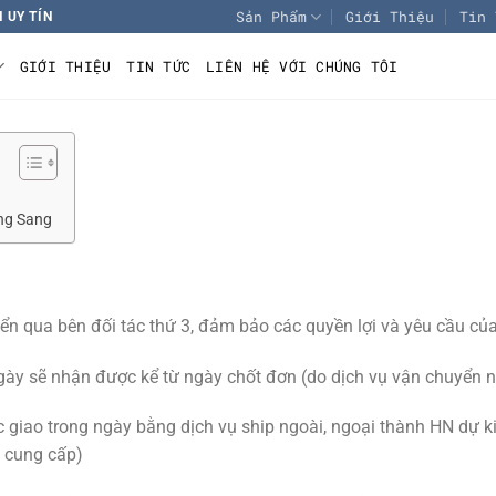
Sản Phẩm
Giới Thiệu
Tin 
 UY TÍN
GIỚI THIỆU
TIN TỨC
LIÊN HỆ VỚI CHÚNG TÔI
ng Sang
 qua bên đối tác thứ 3, đảm bảo các quyền lợi và yêu cầu củ
gày sẽ nhận được kể từ ngày chốt đơn (do dịch vụ vận chuyển n
giao trong ngày bằng dịch vụ ship ngoài, ngoại thành HN dự ki
p cung cấp)