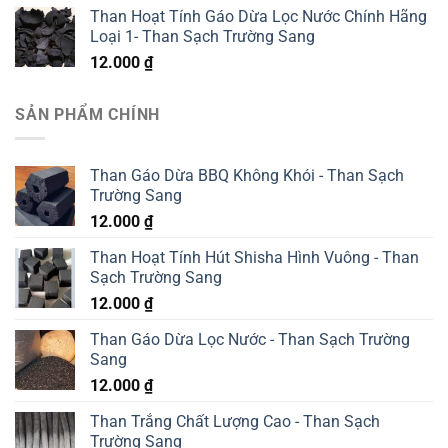
gốc
hiện
Than Hoạt Tính Gáo Dừa Lọc Nước Chính Hãng
là:
tại
Loại 1- Than Sạch Trường Sang
15.000 ₫.
là:
12.000
₫
12.000 ₫.
SẢN PHẨM CHÍNH
Than Gáo Dừa BBQ Không Khói - Than Sạch
Trường Sang
12.000
₫
Than Hoạt Tính Hút Shisha Hình Vuông - Than
Sạch Trường Sang
12.000
₫
Than Gáo Dừa Lọc Nước - Than Sạch Trường
Sang
12.000
₫
Than Trắng Chất Lượng Cao - Than Sạch
Trường Sang