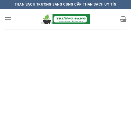
Chuyển
THAN SẠCH TRƯỜNG SANG CUNG CẤP THAN SẠCH UY TÍN
đến
nội
dung