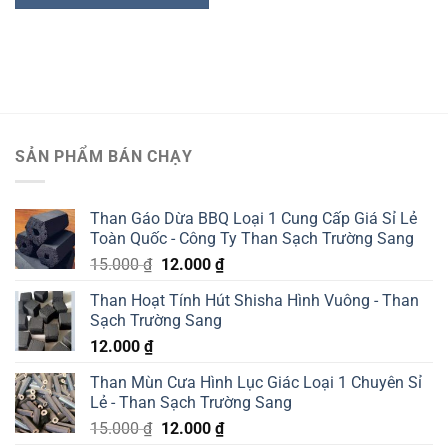
SẢN PHẨM BÁN CHẠY
Than Gáo Dừa BBQ Loại 1 Cung Cấp Giá Sỉ Lẻ
Toàn Quốc - Công Ty Than Sạch Trường Sang
Giá
Giá
15.000
₫
12.000
₫
gốc
hiện
Than Hoạt Tính Hút Shisha Hình Vuông - Than
là:
tại
Sạch Trường Sang
15.000 ₫.
là:
12.000
₫
12.000 ₫.
Than Mùn Cưa Hình Lục Giác Loại 1 Chuyên Sỉ
Lẻ - Than Sạch Trường Sang
Giá
Giá
15.000
₫
12.000
₫