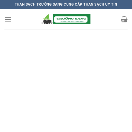
Chuyển
THAN SẠCH TRƯỜNG SANG CUNG CẤP THAN SẠCH UY TÍN
đến
nội
dung