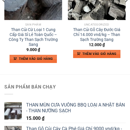
SẢN PHẨM
UNCATEGORIZED
Than Củi Cừ Loại 1 Cung
Than Củi Gỗ Cây Đước Giá
Cấp Giá Sỉ Lẻ Toàn Quốc –
Chỉ 14.000 vnd/kg – Than
Công Ty Than Sạch Trường
Sạch Trường Sang
Sang
12.000
₫
9.000
₫
THÊM VÀO GIỎ HÀNG
THÊM VÀO GIỎ HÀNG
SẢN PHẨM BÁN CHẠY
THAN MÙN CƯA VUÔNG BBQ LOẠI A NHẬT BẢN
- THAN NƯỚNG SẠCH
15.000
₫
Than Gỗ Củi Cây Cà Phê Giá Chỉ 9000 vnd/kg -