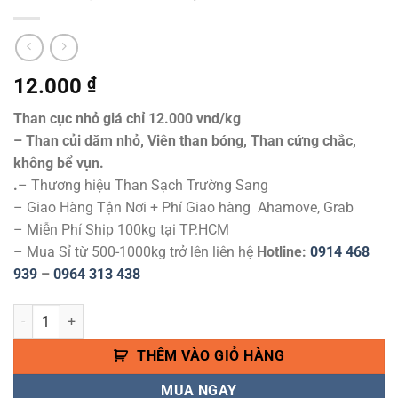
12.000
₫
Than cục nhỏ giá chỉ 12.000 vnd/kg
– Than củi dăm nhỏ, Viên than bóng, Than cứng chắc,
không bể vụn.
.
– Thương hiệu Than Sạch Trường Sang
– Giao Hàng Tận Nơi + Phí Giao hàng Ahamove, Grab
– Miễn Phí Ship 100kg tại TP.HCM
– Mua Sỉ từ 500-1000kg trở lên liên hệ
Hotline:
0914 468
939
–
0964 313 438
Than Cục Nhỏ Cung Cấp Giá Sỉ Lẻ Toàn Quốc - Công Ty Than Sạch T
THÊM VÀO GIỎ HÀNG
MUA NGAY