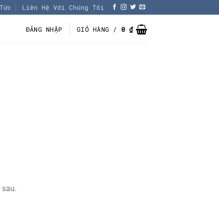
Tức
Liên Hệ Với Chúng Tôi
ĐĂNG NHẬP
GIỎ HÀNG /
0
₫
 sau.