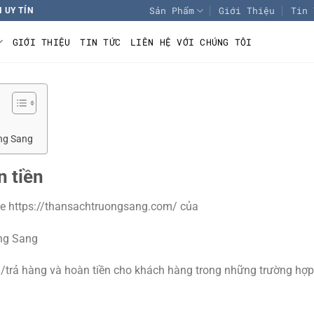
Sản Phẩm
Giới Thiệu
Tin 
 UY TÍN
GIỚI THIỆU
TIN TỨC
LIÊN HỆ VỚI CHÚNG TÔI
ng Sang
n tiền
ite https://thansachtruongsang.com/ của
ng Sang
/trả hàng và hoàn tiền cho khách hàng trong những trường hợp