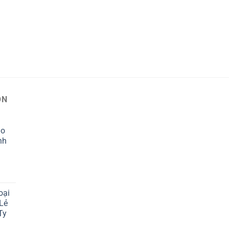
ỌN
áo
nh
oại
 Lẻ
Ty