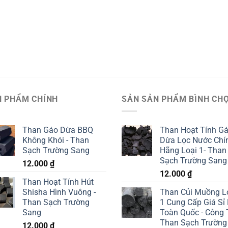
N PHẨM CHÍNH
SẢN SẢN PHẨM BÌNH CH
Than Gáo Dừa BBQ
Than Hoạt Tính G
Không Khói - Than
Dừa Lọc Nước Chí
Sạch Trường Sang
Hãng Loại 1- Than
Sạch Trường Sang
12.000
₫
12.000
₫
Than Hoạt Tính Hút
Shisha Hình Vuông -
Than Củi Muồng L
Than Sạch Trường
1 Cung Cấp Giá Sỉ
Sang
Toàn Quốc - Công 
Than Sạch Trường
12.000
₫