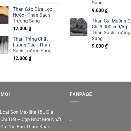
Sang
Than Gáo Dừa Lọc
9.000
₫
Nước - Than Sạch
Trường Sang
Than Củi Muồng G
Chỉ 9.000 vnd/kg -
12.000
₫
Than Sạch Trường
Sang
Than Trắng Chất
Lượng Cao - Than
9.000
₫
Sạch Trường Sang
12.000
₫
 MỚI
FANPAGE
Loại Sơn Maxilite 18L Giá
.
Chi Tiết – Cập Nhật Mới Nhất
 Đủ Cho Bạn Tham Khảo