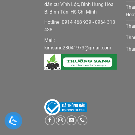
dân cư Vĩnh Lộc, Bình Hưng Hòa
Tha
B, Bình Tân, Hồ Chí Minh
Hoạ
Hotline: 0914 468 939 - 0964 313
Than
438
Than
Mail:
kimsang28041973@gmail.com
Than