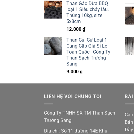
Than Gáo Dừa BBQ
loại 1 Siêu cháy lâu,
Thùng 10kg, size
5x8cm
12.000
₫
Than Củi Cừ Loại 1
Cung Cấp Giá Sỉ Lẻ
Toàn Quốc - Công Ty
Than Sạch Trường
Sang
9.000
₫
LIÊN HỆ VÓI CHÚNG TÔI
BÀI
Công Ty TNHH SX TM Than Sạch
Các 
Trường Sang
Bán 
Đầy
Địa chỉ: Số 11 đường 14E Khu