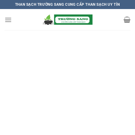
Chuyển
THAN SẠCH TRƯỜNG SANG CUNG CẤP THAN SẠCH UY TÍN
đến
nội
dung