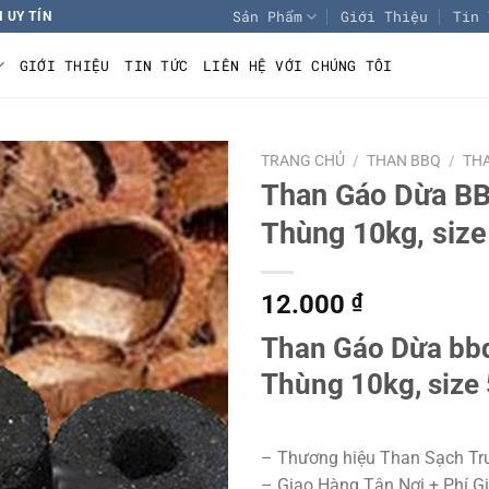
Sản Phẩm
Giới Thiệu
Tin 
 UY TÍN
GIỚI THIỆU
TIN TỨC
LIÊN HỆ VỚI CHÚNG TÔI
TRANG CHỦ
/
THAN BBQ
/
TH
Than Gáo Dừa BBQ
Add to
Thùng 10kg, siz
wishlist
12.000
₫
Than Gáo Dừa bbq 
Thùng 10kg, size
– Thương hiệu Than Sạch T
– Giao Hàng Tận Nơi + Phí 