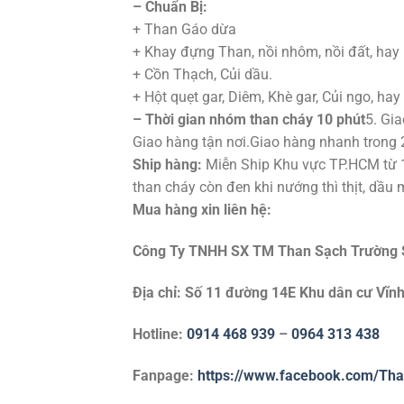
– Chuẩn Bị:
+ Than Gáo dừa
+ Khay đựng Than, nồi nhôm, nồi đất, hay
+ Cồn Thạch, Củi dầu.
+ Hột quẹt gar, Diêm, Khè gar, Củi ngo, hay
– Thời gian nhóm than cháy 10 phút
5. Gi
Giao hàng tận nơi.Giao hàng nhanh trong 
Ship hàng:
Miễn Ship Khu vực TP.HCM từ 1
than cháy còn đen khi nướng thì thịt, dầu 
Mua hàng xin liên hệ:
Công Ty TNHH SX TM Than Sạch Trường
Địa chỉ: Số 11 đường 14E Khu dân cư Vĩnh
Hotline:
0914 468 939
–
0964 313 438
Fanpage:
https://www.facebook.com/Th