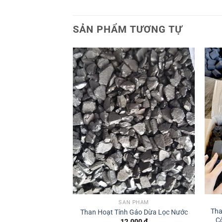
SẢN PHẨM TƯƠNG TỰ
Add to
Add to
wishlist
wishlist
 PHẨM
 LOẠI 1 KHÔNG
5 x 5cm.
SẢN PHẨM
000
₫
Tha
Than Hoạt Tính Gáo Dừa Lọc Nước
C
12.000
₫