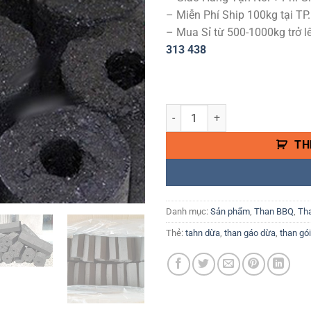
– Miễn Phí Ship 100kg tại T
– Mua Sỉ từ 500-1000kg trở l
313 438
Than Gáo Dừa BBQ loại 1 Siêu ch
TH
Danh mục:
Sản phẩm
,
Than BBQ
,
Th
Thẻ:
tahn dừa
,
than gáo dừa
,
than gó