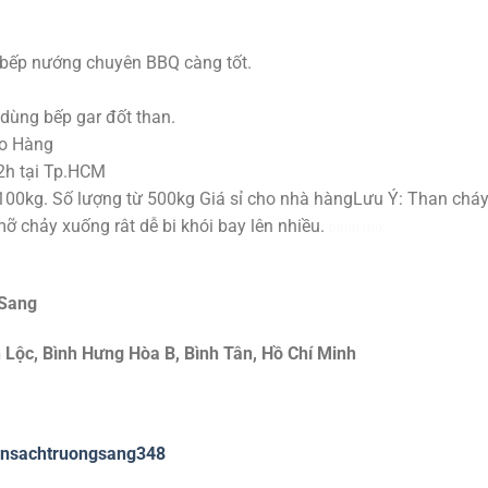
 bếp nướng chuyên BBQ càng tốt.
 dùng bếp gar đốt than.
ao Hàng
2h tại Tp.HCM
00kg. Số lượng từ 500kg Giá sỉ cho nhà hàngLưu Ý: Than cháy
mỡ chảy xuống rât dễ bi khói bay lên nhiều.
bánh mix
 Sang
 Lộc, Bình Hưng Hòa B, Bình Tân, Hồ Chí Minh
ansachtruongsang348