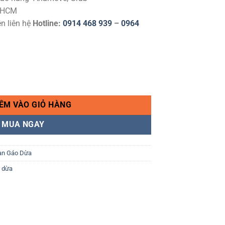
P.HCM
ên liên hệ
Hotline:
0914 468 939
–
0964
áy lâu, Thùng 10kg, size 5x8cm số lượng
ÊM VÀO GIỎ HÀNG
MUA NGAY
an Gáo Dừa
i dừa