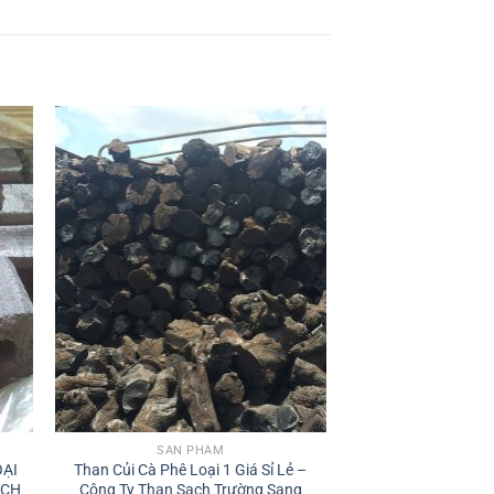
 to
Add to
ist
wishlist
SẢN PHẨM
ẠI
Than Củi Cà Phê Loại 1 Giá Sỉ Lẻ –
ẠCH
Công Ty Than Sạch Trường Sang