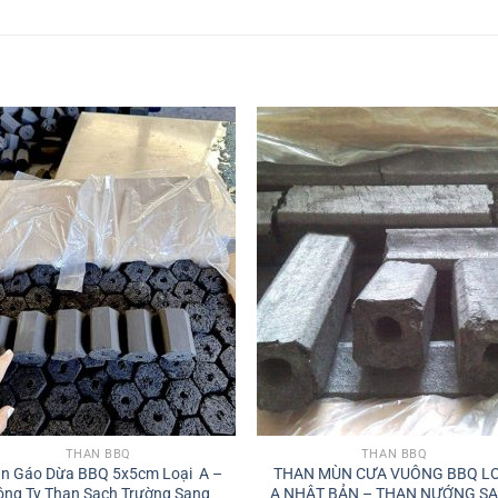
Add to
Add
wishlist
wishl
THAN BBQ
THAN BBQ
n Gáo Dừa BBQ 5x5cm Loại A –
THAN MÙN CƯA VUÔNG BBQ LO
ông Ty Than Sạch Trường Sang
A NHẬT BẢN – THAN NƯỚNG S