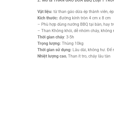
2. Mô tả THAN GÁO DỪA BBQ Loại 1 TR
Vật liệu:
từ than gáo dừa ép thành viên, ép
Kích thước:
đường kính tròn 4 cm x 8 cm
– Phù hợp dùng nướng BBQ tại bàn, hay t
– Than Không khói, dễ nhóm cháy, không m
Thời gian cháy
: 3-5h
Trọng lượng:
Thùng 10kg
Thời gian sử dụng:
Lâu dài, không hư. Để n
Nhiệt lượng cao
, Than ít tro, cháy lâu tàn