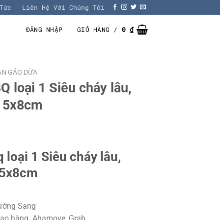
Tức
Liên Hệ Với Chúng Tôi
ĐĂNG NHẬP
GIỎ HÀNG /
0
₫
AN GÁO DỪA
 loại 1 Siêu cháy lâu,
e 5x8cm
loại 1 Siêu cháy lâu,
 5x8cm
rường Sang
Giao hàng Ahamove, Grab