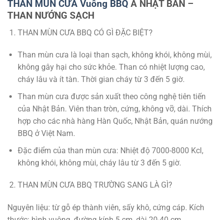
THAN MÙN CƯA Vuông BBQ
A NHẬT BẢN –
THAN NƯỚNG SẠCH
THAN MÙN CƯA BBQ CÓ GÌ ĐẶC BIỆT?
Than mùn cưa là loại than sạch, không khói, không mùi,
không gây hại cho sức khỏe. Than có nhiệt lượng cao,
cháy lâu và ít tàn. Thời gian cháy từ 3 đến 5 giờ.
Than mùn cưa được sản xuất theo công nghệ tiên tiến
của Nhật Bản. Viên than tròn, cứng, không vỡ, dài. Thích
hợp cho các nhà hàng Hàn Quốc, Nhật Bản, quán nướng
BBQ ở Việt Nam.
Đặc điểm của than mùn cưa: Nhiệt độ 7000-8000 Kcl,
không khói, không mùi, cháy lâu từ 3 đến 5 giờ.
THAN MÙN CƯA BBQ TRƯỜNG SANG LÀ GÌ?
Nguyên liệu: từ gỗ ép thành viên, sấy khô, cứng cáp. Kích
thước: hình vuông, đường kính 5 cm, dài 20-40 cm