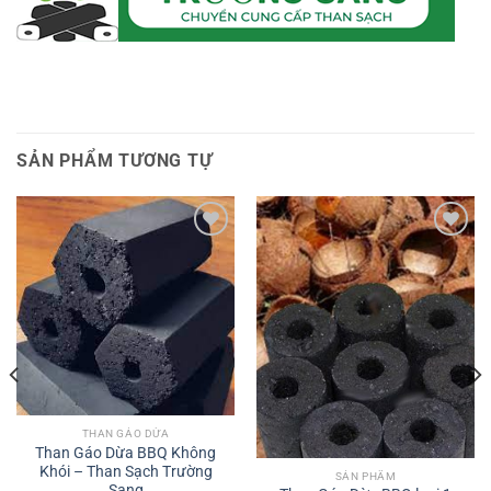
SẢN PHẨM TƯƠNG TỰ
Add to
Add to
wishlist
wishlist
THAN GÁO DỪA
Than Gáo Dừa BBQ Không
Khói – Than Sạch Trường
SẢN PHẨM
Sang