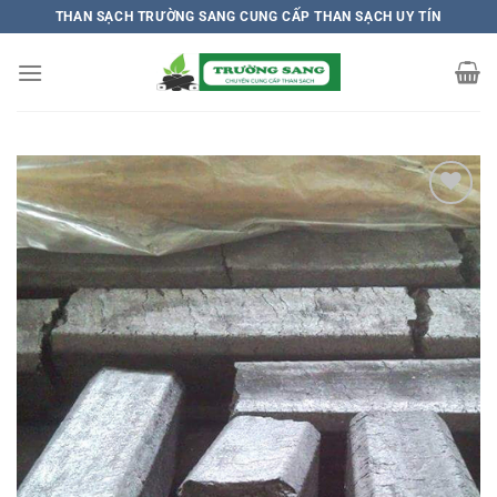
Chuyển
THAN SẠCH TRƯỜNG SANG CUNG CẤP THAN SẠCH UY TÍN
đến
nội
dung
Add to
wishlist