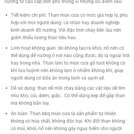
nướng từ cao cấp đến phổ thông vì những ưu điểm sau:
Tiết kiệm chi phí: Than mùn cưa có mức giá hợp lý, phù
hợp với mọi người dùng: cá nhân hay doanh nghiệp
kinh doanh đồ nướng. Với đặc tính cháy bền lâu nên
giảm thiểu lượng than tiêu hao.
Linh hoạt không gian: do không tạo ra khói, nổ nên có
thể dùng để nướng ở nơi nào cũng được, dù là ngoài trời
hay trong nhà. Than làm từ mùn cưa gỗ tươi không có
khí lưu huỳnh nên không làm ô nhiễm không khí, giúp
người dùng có bữa ăn trong lành và sạch sẽ.
Dễ sử dụng: than dễ mồi cháy bằng các vật liệu dễ tìm
như khò, củi, diêm, giấy… Có thể dùng kẹp để gắp than
mà không bẩn tay.
An toàn: Than bbq mùn cưa là sản phẩm tự nhiên
không có hóa chất, không độc hại. Khi đốt than không
có mùi, khói, nổ nên không gây nguy hiểm cho người