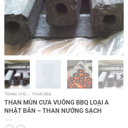
TRANG CHỦ
/
THAN BBQ
THAN MÙN CƯA VUÔNG BBQ LOẠI A
NHẬT BẢN – THAN NƯỚNG SẠCH