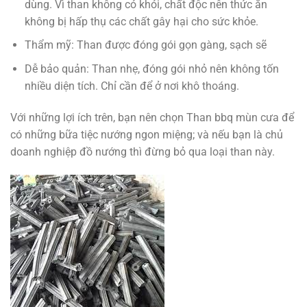
dùng. Vì than không có khói, chất độc nên thức ăn
không bị hấp thụ các chất gây hại cho sức khỏe.
Thẩm mỹ: Than được đóng gói gọn gàng, sạch sẽ
Dễ bảo quản: Than nhẹ, đóng gói nhỏ nên không tốn
nhiều diện tích. Chỉ cần để ở nơi khô thoáng.
Với những lợi ích trên, bạn nên chọn Than bbq mùn cưa để
có những bữa tiệc nướng ngon miệng; và nếu bạn là chủ
doanh nghiệp đồ nướng thì đừng bỏ qua loại than này.