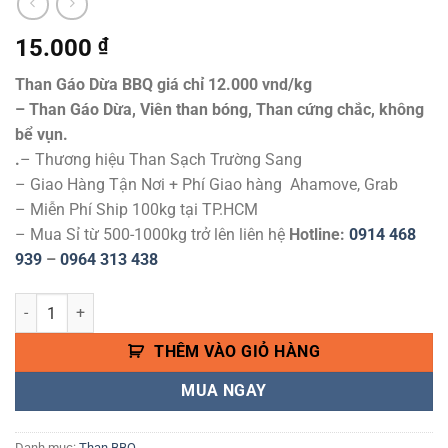
15.000
₫
Than Gáo Dừa BBQ giá chỉ 12.000 vnd/kg
– Than Gáo Dừa, Viên than bóng, Than cứng chắc, không
bể vụn.
.
– Thương hiệu Than Sạch Trường Sang
– Giao Hàng Tận Nơi + Phí Giao hàng Ahamove, Grab
– Miễn Phí Ship 100kg tại TP.HCM
– Mua Sỉ từ 500-1000kg trở lên liên hệ
Hotline:
0914 468
939
–
0964 313 438
THAN MÙN CƯA VUÔNG BBQ LOẠI A NHẬT BẢN - THAN NƯỚNG SẠC
THÊM VÀO GIỎ HÀNG
MUA NGAY
Danh mục:
Than BBQ