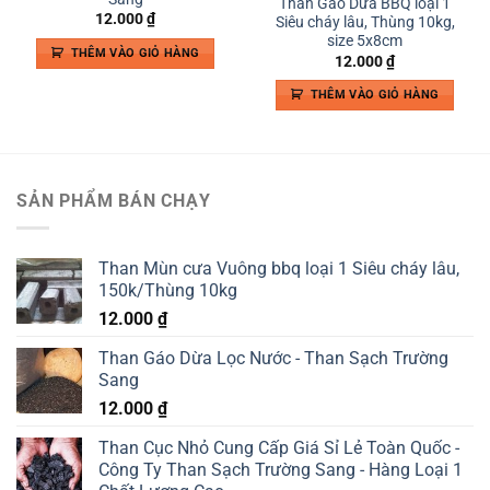
Than Gáo Dừa BBQ loại 1
12.000
₫
Siêu cháy lâu, Thùng 10kg,
size 5x8cm
THÊM VÀO GIỎ HÀNG
12.000
₫
THÊM VÀO GIỎ HÀNG
SẢN PHẨM BÁN CHẠY
Than Mùn cưa Vuông bbq loại 1 Siêu cháy lâu,
150k/Thùng 10kg
12.000
₫
Than Gáo Dừa Lọc Nước - Than Sạch Trường
Sang
12.000
₫
Than Cục Nhỏ Cung Cấp Giá Sỉ Lẻ Toàn Quốc -
Công Ty Than Sạch Trường Sang - Hàng Loại 1