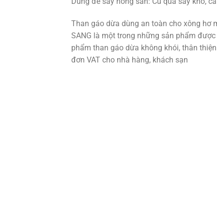
Dùng để sấy nông sản: Củ quả sấy khô, cà 
Than gáo dừa dùng an toàn cho xông hơ m
SANG là một trong những sản phẩm được 
phẩm than gáo dừa không khói, thân thiện
đơn VAT cho nhà hàng, khách sạn