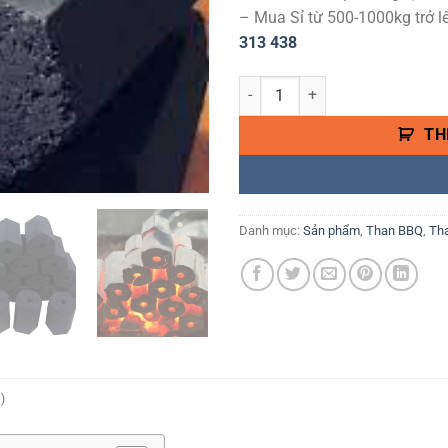
– Mua Sỉ từ 500-1000kg trở l
313 438
THAN GÁO DỪA LOẠI 1 KHÔNG KHÓ
TH
Danh mục:
Sản phẩm
,
Than BBQ
,
Th
)