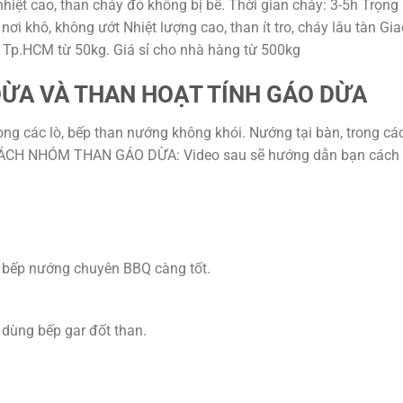
iệt cao, than cháy đỏ không bị bể. Thời gian cháy: 3-5h Trọng 
ơi khô, không ướt Nhiệt lượng cao, than ít tro, cháy lâu tàn G
 Tp.HCM từ 50kg. Giá sỉ cho nhà hàng từ 500kg
ỪA VÀ THAN HOẠT TÍNH GÁO DỪA
ong các lò, bếp than nướng không khói. Nướng tại bàn, trong c
4. CÁCH NHÓM THAN GÁO DỪA: Video sau sẽ hướng dẫn bạn cách
y bếp nướng chuyên BBQ càng tốt.
y dùng bếp gar đốt than.