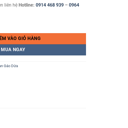
ên liên hệ
Hotline:
0914 468 939
–
0964
I 5 x 5cm. số lượng
ÊM VÀO GIỎ HÀNG
MUA NGAY
an Gáo Dừa