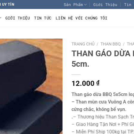
Sản Phẩm
Giới Thiệu
Tin 
 UY TÍN
GIỚI THIỆU
TIN TỨC
LIÊN HỆ VỚI CHÚNG TÔI
TRANG CHỦ
/
THAN BBQ
/
TH
THAN GÁO DỪA L
Add to
5cm.
wishlist
12.000
₫
Than gáo dừa BBQ 5x5cm loạ
– Than mùn cưa Vuông A côn
cứng chắc, không bể vụn.
.
– Thương hiệu Than Sạch T
– Giao Hàng Tận Nơi + Phí 
– Miễn Phí Ship 100kg tại T