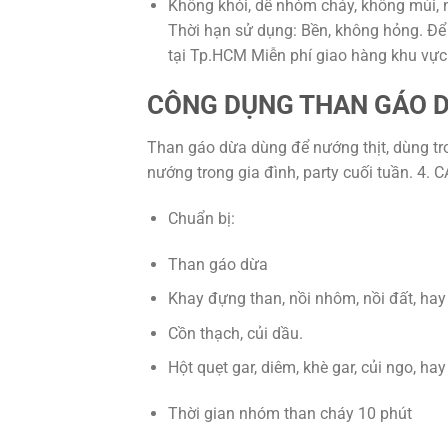
Không khói, dễ nhóm cháy, không mùi, nh
Thời hạn sử dụng: Bền, không hỏng. Để n
tại Tp.HCM Miễn phí giao hàng khu vực
CÔNG DỤNG THAN GÁO D
Than gáo dừa dùng để nướng thịt, dùng tr
nướng trong gia đình, party cuối tuần. 
Chuẩn bị:
Than gáo dừa
Khay đựng than, nồi nhôm, nồi đất, ha
Cồn thạch, củi dầu.
Hột quẹt gar, diêm, khè gar, củi ngo, ha
Thời gian nhóm than cháy 10 phút