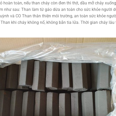
đỏ hoàn toàn, nếu than cháy còn đen thì thịt, dầu mỡ chảy xuốn
như sau: Than làm từ gáo dừa an toàn cho sức khỏe người dù
u huỳnh và CO Than thân thiện môi trường, an toàn sức khỏe ngườ
han khi cháy không nổ, không bắn tia lửa. Thời gian cháy lâu từ