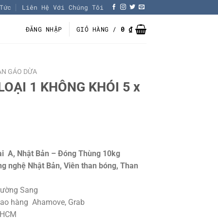
Tức
Liên Hệ Với Chúng Tôi
ĐĂNG NHẬP
GIỎ HÀNG /
0
₫
AN GÁO DỪA
OẠI 1 KHÔNG KHÓI 5 x
i A, Nhật Bản – Đóng Thùng 10kg
g nghệ Nhật Bản, Viên than bóng, Than
rường Sang
Giao hàng Ahamove, Grab
P.HCM