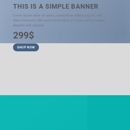
THIS IS A SIMPLE BANNER
Lorem ipsum dolor sit amet, consectetuer adipiscing elit, sed
diam nonummy nibh euismod tincidunt ut laoreet dolore magna
aliquam erat volutpat.
299$
SHOP NOW