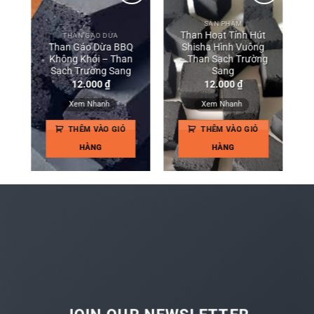
to
Add to
Add to
SẢN PHẨM
ist
wishlist
wishlist
i
Than Hoạt Tính Hút
THAN GÁO DỪA
Than Gáo Dừa BBQ
Shisha Hình Vuông
Không Khói – Than
– Than Sạch Trường
Sạch Trường Sang
Sang
12.000
₫
12.000
₫
Xem Nhanh
Xem Nhanh
THÊM VÀO GIỎ
THÊM VÀO GIỎ
HÀNG
HÀNG