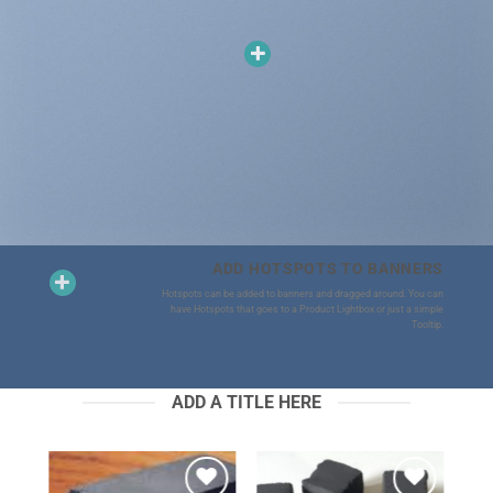
ADD HOTSPOTS TO BANNERS
Hotspots can be added to banners and dragged around. You can
have Hotspots that goes to a Product Lightbox or just a simple
Tooltip.
ADD A TITLE HERE