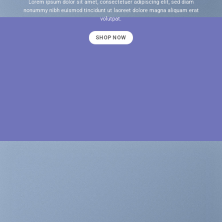
Lorem ipsum dolor sit amet, consectetuer adipiscing elit, sed diam
nonummy nibh euismod tincidunt ut laoreet dolore magna aliquam erat
volutpat.
SHOP NOW