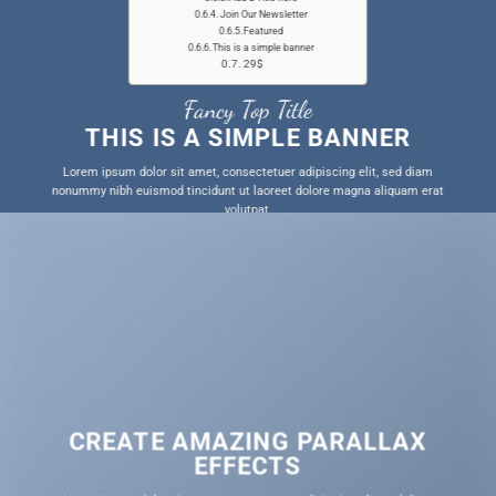
Join Our Newsletter
Featured
This is a simple banner
29$
Fancy Top Title
THIS IS A SIMPLE BANNER
Lorem ipsum dolor sit amet, consectetuer adipiscing elit, sed diam
nonummy nibh euismod tincidunt ut laoreet dolore magna aliquam erat
volutpat.
SHOP NOW
CREATE AMAZING PARALLAX
EFFECTS