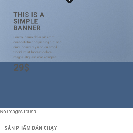
THIS IS A
SIMPLE
BANNER
Lorem ipsum dolor sit amet,
consectetuer adipiscing elit, sed
diam nonummy nibh euismod
tincidunt ut laoreet dolore
magna aliquam erat volutpat.
29$
No images found.
SẢN PHẨM BÁN CHẠY