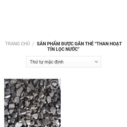
TRANG CHỦ
/
SẢN PHẨM ĐƯỢC GẮN THẺ “THAN HOẠT
TÍN LỌC NƯỚC”
Add to
wishlist