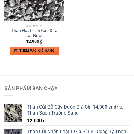
SẢN PHẨM
Than Hoạt Tính Gáo Dừa
Lọc Nước
12.000
₫
THÊM VÀO GIỎ HÀNG
SẢN PHẨM BÁN CHẠY
Than Củi Gỗ Cây Đước Giá Chỉ 14.000 vnd/kg -
Than Sạch Trường Sang
12.000
₫
Than Củi Nhãn Loại 1 Giá Sỉ Lẻ - Công Ty Than