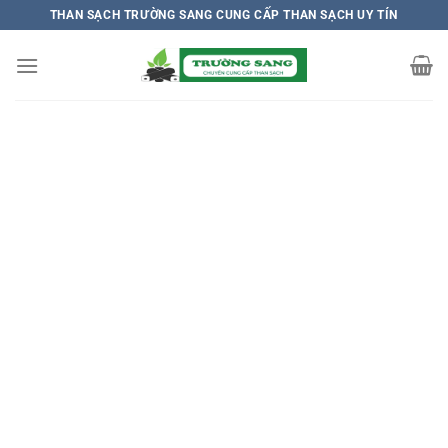
Chuyển
THAN SẠCH TRƯỜNG SANG CUNG CẤP THAN SẠCH UY TÍN
đến
nội
dung