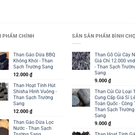
N PHẨM CHÍNH
SẢN SẢN PHẨM BÌNH CH
Than Gáo Dừa BBQ
Than Gỗ Củi Cây 
Không Khói - Than
Giá Chỉ 12.000 vn
Sạch Trường Sang
- Than Sạch Trườn
Sang
12.000
₫
9.000
₫
Than Hoạt Tính Hút
Shisha Hình Vuông -
Than Củi Cừ Loại 
Than Sạch Trường
Cung Cấp Giá Sỉ L
Sang
Toàn Quốc - Công 
Than Sạch Trường
12.000
₫
Sang
Than Gáo Dừa Lọc
9.000
₫
Nước - Than Sạch
Trường Sang
Than Hoạt Tính G