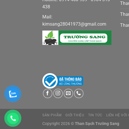
Than
438
Than
Mail:
kimsang28041973@gmail.com
Than
SẢN PHẨM
GIỚI THIỆU
TIN TỨC
LIÊN HỆ VỚI
Copyright 2026 ©
Than Sạch Trường Sang