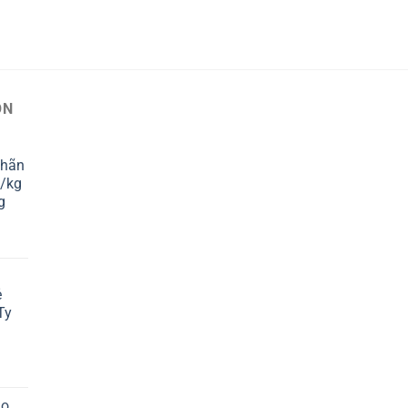
ỌN
Nhãn
d/kg
g
1
ẻ
Ty
áo