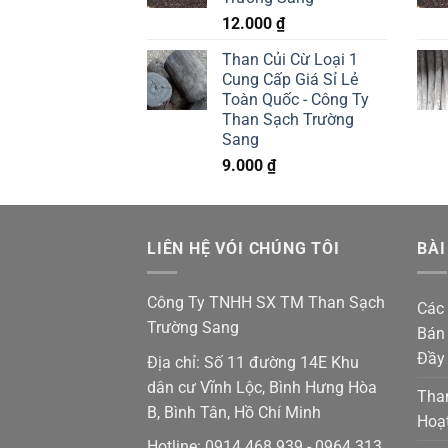
12.000
₫
Than Củi Cừ Loại 1
Cung Cấp Giá Sỉ Lẻ
Toàn Quốc - Công Ty
Than Sạch Trường
Sang
9.000
₫
LIÊN HỆ VÓI CHÚNG TÔI
BÀI
Công Ty TNHH SX TM Than Sạch
Các 
Trường Sang
Bán 
Đầy
Địa chỉ: Số 11 đường 14E Khu
dân cư Vĩnh Lộc, Bình Hưng Hòa
Tha
B, Bình Tân, Hồ Chí Minh
Hoạ
Hotline: 0914 468 939 - 0964 313