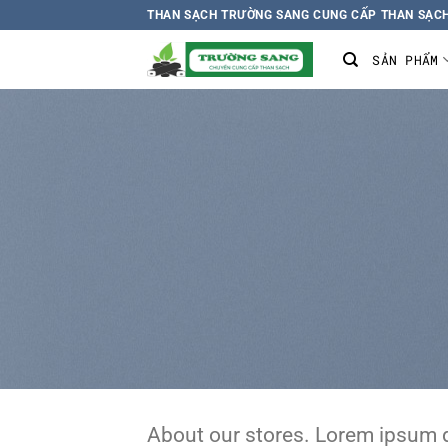
Chuyển
THAN SẠCH TRƯỜNG SANG CUNG CẤP THAN SẠCH
đến
SẢN PHẨM
nội
dung
About our stores. Lorem ipsum d