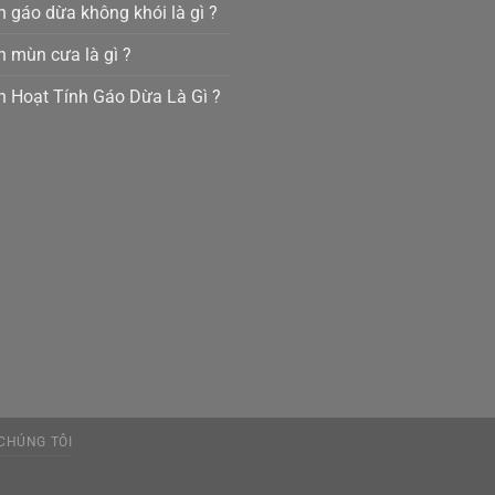
 gáo dừa không khói là gì ?
 mùn cưa là gì ?
 Hoạt Tính Gáo Dừa Là Gì ?
 CHÚNG TÔI