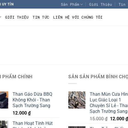
Sản Phẩm
Giới Thiệu
Tin 
 UY TÍN
GIỚI THIỆU
TIN TỨC
LIÊN HỆ VỚI CHÚNG TÔI
N PHẨM CHÍNH
SẢN SẢN PHẨM BÌNH CH
Than Gáo Dừa BBQ
Than Mùn Cưa Hì
Không Khói - Than
Lục Giác Loại 1
Sạch Trường Sang
Chuyên Sỉ Lẻ - Tha
Sạch Trường Sang
12.000
₫
Giá
15.000
₫
12.000
₫
Than Hoạt Tính Hút
gốc