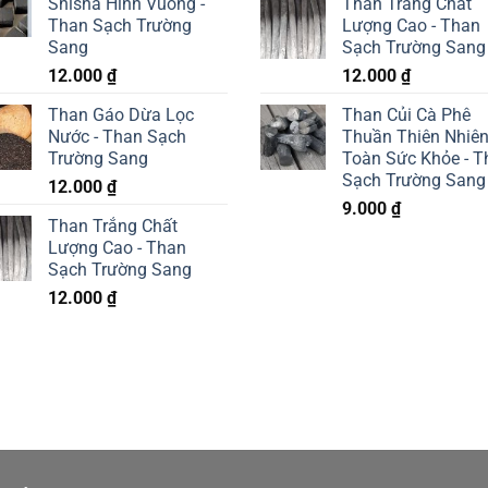
Shisha Hình Vuông -
Than Trắng Chất
là:
Than Sạch Trường
Lượng Cao - Than
15.000 ₫
Sang
Sạch Trường Sang
12.000
₫
12.000
₫
Than Gáo Dừa Lọc
Than Củi Cà Phê
Nước - Than Sạch
Thuần Thiên Nhiê
Trường Sang
Toàn Sức Khỏe - T
Sạch Trường Sang
12.000
₫
9.000
₫
Than Trắng Chất
Lượng Cao - Than
Sạch Trường Sang
12.000
₫