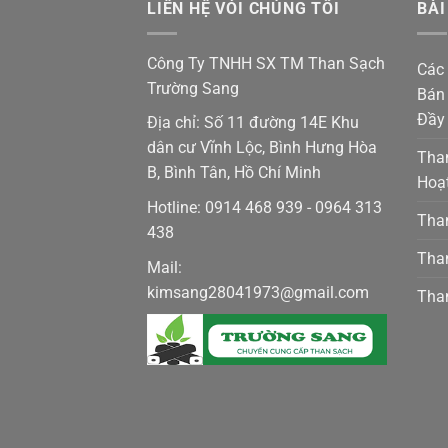
LIÊN HỆ VÓI CHÚNG TÔI
BÀI
Công Ty TNHH SX TM Than Sạch
Các 
Trường Sang
Bán 
Đầy
Địa chỉ: Số 11 đường 14E Khu
dân cư Vĩnh Lộc, Bình Hưng Hòa
Tha
B, Bình Tân, Hồ Chí Minh
Hoạ
Hotline: 0914 468 939 - 0964 313
Than
438
Than
Mail:
kimsang28041973@gmail.com
Than