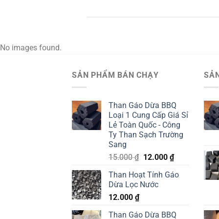
No images found.
SẢN PHẨM BÁN CHẠY
SẢ
Than Gáo Dừa BBQ
Loại 1 Cung Cấp Giá Sỉ
Lẻ Toàn Quốc - Công
Ty Than Sạch Trường
Sang
Giá
Giá
15.000
₫
12.000
₫
gốc
hiện
Than Hoạt Tính Gáo
là:
tại
Dừa Lọc Nước
15.000 ₫.
là:
12.000
₫
12.000 ₫.
Than Gáo Dừa BBQ