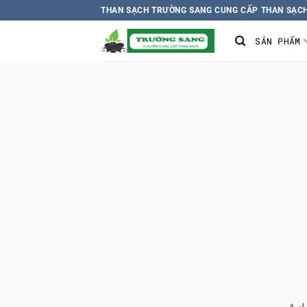
Chuyển
THAN SẠCH TRƯỜNG SANG CUNG CẤP THAN SẠCH
đến
SẢN PHẨM
nội
dung