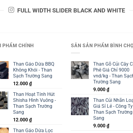
FULL WIDTH SLIDER BLACK AND WHITE
N PHẨM CHÍNH
SẢN SẢN PHẨM BÌNH CH
Than Gáo Dừa BBQ
Than Gỗ Củi Cây 
Không Khói - Than
Phê Giá Chỉ 9000
Sạch Trường Sang
vnd/kg - Than Sạc
Trường Sang
12.000
₫
9.000
₫
Than Hoạt Tính Hút
Shisha Hình Vuông -
Than Củi Nhãn Loạ
Than Sạch Trường
Giá Sỉ Lẻ - Công Ty
Sang
Than Sạch Trường
Sang
12.000
₫
9.000
₫
Than Gáo Dừa Lọc