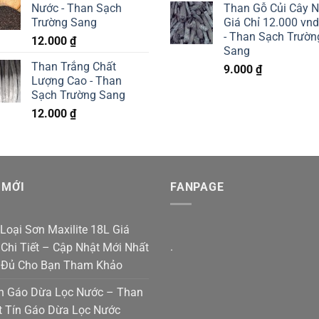
Nước - Than Sạch
Than Gỗ Củi Cây 
Trường Sang
Giá Chỉ 12.000 vn
- Than Sạch Trườn
12.000
₫
Sang
Than Trắng Chất
9.000
₫
Lượng Cao - Than
Sạch Trường Sang
12.000
₫
 MỚI
FANPAGE
Loại Sơn Maxilite 18L Giá
.
Chi Tiết – Cập Nhật Mới Nhất
 Đủ Cho Bạn Tham Khảo
n Gáo Dừa Lọc Nước – Than
t Tín Gáo Dừa Lọc Nước