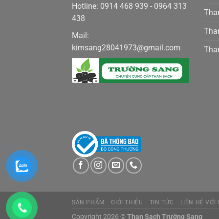
Hotline: 0914 468 939 - 0964 313
Than
438
Than
Mail:
kimsang28041973@gmail.com
Than
SẢN PHẨM
GIỚI THIỆU
TIN TỨC
LIÊN HỆ VỚI
Copyright 2026 ©
Than Sạch Trường Sang