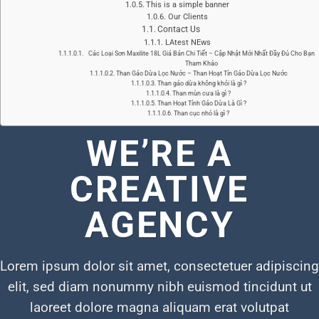
This is a simple banner
Our Clients
Contact Us
LAtest NEws
Các Loại Sơn Maxilite 18L Giá Bán Chi Tiết – Cập Nhật Mới Nhất Đầy Đủ Cho Bạn
Tham Khảo
Than Gáo Dừa Lọc Nước – Than Hoạt Tín Gáo Dừa Lọc Nước
Than gáo dừa không khói là gì ?
Than mùn cưa là gì ?
Than Hoạt Tính Gáo Dừa Là Gì ?
Than cục nhỏ là gì ?
WE’RE A
CREATIVE
AGENCY
Lorem ipsum dolor sit amet, consectetuer adipiscing
elit, sed diam nonummy nibh euismod tincidunt ut
laoreet dolore magna aliquam erat volutpat