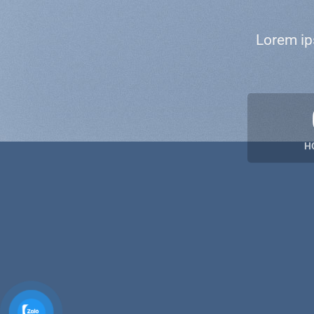
Lorem ip
H