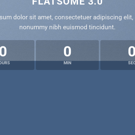
FLATSOME 3.0
sum dolor sit amet, consectetuer adipiscing elit,
nonummy nibh euismod tincidunt.
0
0
OURS
MIN
SE