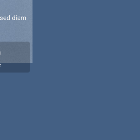
 sed diam
0
C