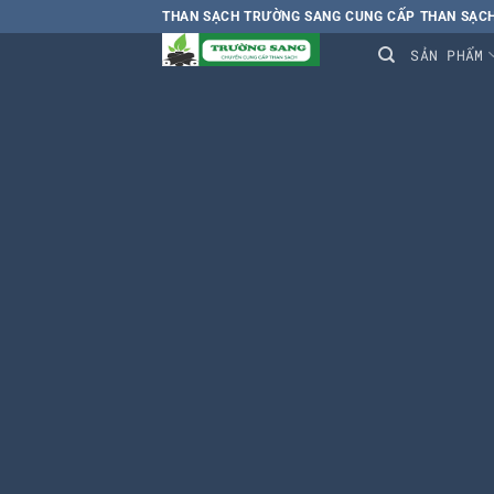
Chuyển
THAN SẠCH TRƯỜNG SANG CUNG CẤP THAN SẠCH
đến
SẢN PHẨM
nội
dung