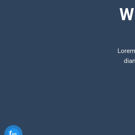
W
Lorem 
dia