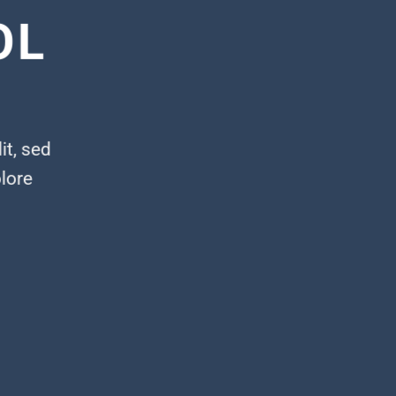
OL
it, sed
lore