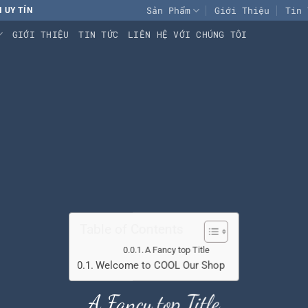
Sản Phẩm
Giới Thiệu
Tin 
 UY TÍN
GIỚI THIỆU
TIN TỨC
LIÊN HỆ VỚI CHÚNG TÔI
Table of Contents
A Fancy top Title
Welcome to COOL Our Shop
A Fancy top Title