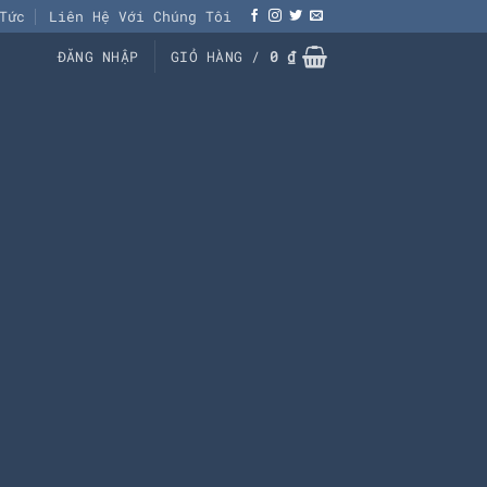
Tức
Liên Hệ Với Chúng Tôi
ĐĂNG NHẬP
GIỎ HÀNG /
0
₫